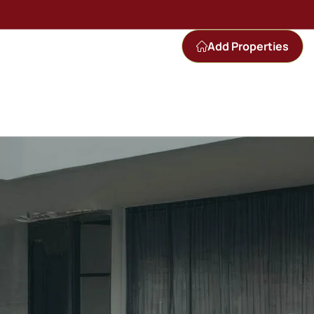
Add Properties