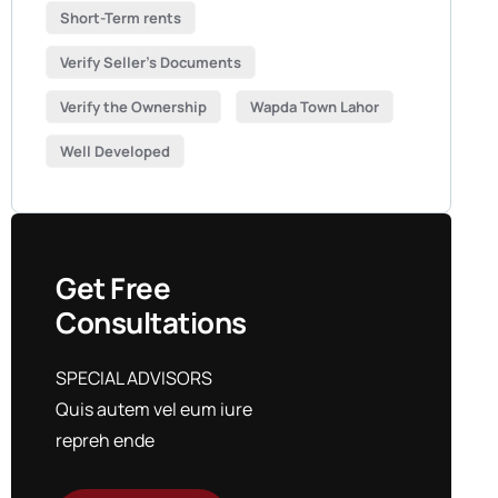
Short-Term rents
Verify Seller’s Documents
Verify the Ownership
Wapda Town Lahor
Well Developed
Get Free
Consultations
SPECIAL ADVISORS
Quis autem vel eum iure
repreh ende