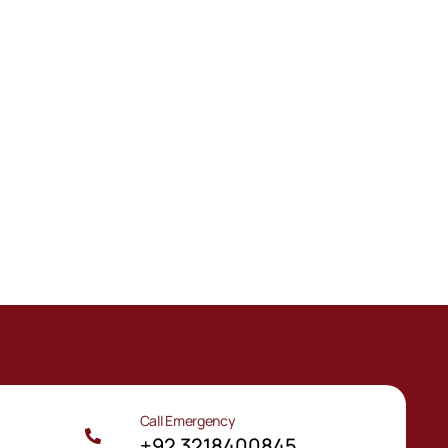
Call Emergency
m
+92 3218400845