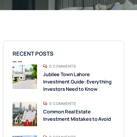
RECENT POSTS
0 COMMENTS
Jubilee Town Lahore
Investment Guide: Everything
Investors Need to Know
0 COMMENTS
Common Real Estate
Investment Mistakes to Avoid