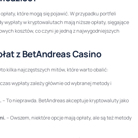
opłaty, które mogą się pojawić. W przypadku portfeli
y wypłaty w kryptowalutach mają niższe opłaty, sięgające
kowych kosztów, co czyni je jedną z najwygodniejszych
płat z BetAndreas Casino
o kilka najczęstszych mitów, które warto obalić:
 czas wypłaty zależy głównie od wybranej metody i
.
– To nieprawda. BetAndreas akceptuje kryptowaluty jako
mi.
– Owszem, niektóre opcje mają opłaty, ale są też metody