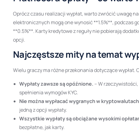
Oprócz czasu realizacji wypłat, warto zwrócić uwagę na 
elektronicznych mogą one wynosić **1.5%**, podczas gd
**0.5%**. Karty kredytowe z reguły nie pobierają dodat
opcji.
Najczęstsze mity na temat wy
Wielu graczy ma różne przekonania dotyczące wypłat. Ot
Wypłaty zawsze są opóźnione.
– W rzeczywistości,
spełnienia wymogów KYC.
Nie można wypłacać wygranych w kryptowalutach
jedną z opcji wypłaty.
Wszystkie wypłaty są obciążane wysokimi opłata
bezpłatne, jak karty.