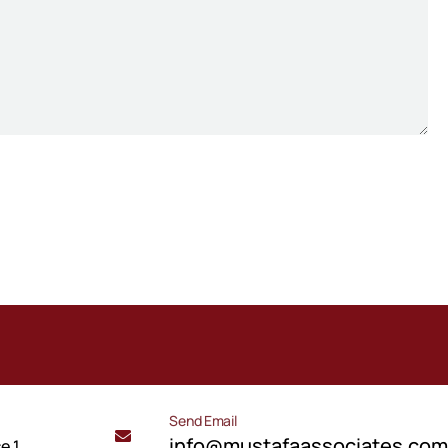
Send Email
info@mustafaassociates.co
e 1