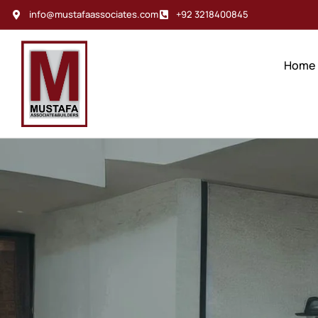
info@mustafaassociates.com
+92 3218400845
Home